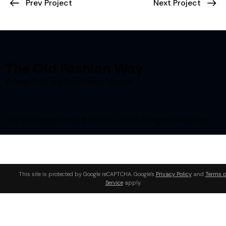
Prev Project
Next Project
The Old Fashion Way
Vintage Clock and Radio Repair Services
The Old Fashion Way © 2000 – 2026. All Rights Reserved.
This site is protected by Google reCAPTCHA. Google's
Privacy Policy
and
Terms o
Service
apply.